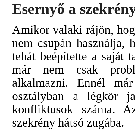
Esernyő a szekrén
Amikor valaki rájön, ho
nem csupán használja, h
tehát beépítette a saját t
már nem csak problé
alkalmazni. Ennél má
osztályban a légkör j
konfliktusok száma. A
szekrény hátsó zugába.