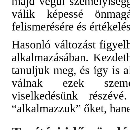
majd végül személyiségg
válik képessé önmag
felismerésére és értékelés
Hasonló változást figye
alkalmazásában. Kezdetb
tanuljuk meg, és így is 
válnak ezek szemé
viselkedésünk részé
“alkalmazzuk” őket, han