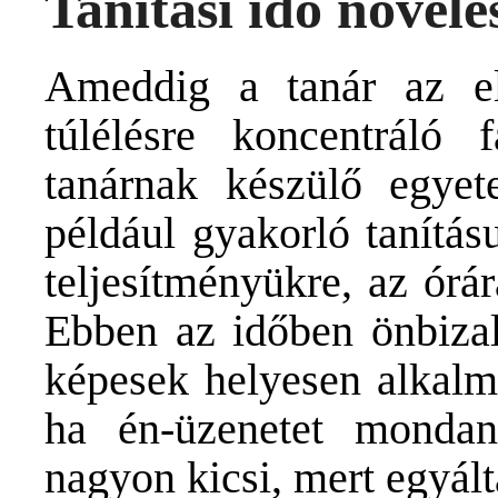
Tanítási idő növelés
Ameddig a tanár az els
túlélésre koncentráló
tanárnak készülő egyete
például gyakorló tanítás
teljesítményükre, az órár
Ebben az időben önbiza
képesek helyesen alkal
ha én-üzenetet mondan
nagyon kicsi, mert egyál