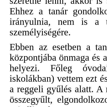
szeretne lenni, akkor is
Ehhez a tanár gondolk
irányulnia, nem is a
személyiségére.
Ebben az esetben a tan
központjába önmaga és a 
helyezi. Főleg óvoda
iskolákban) vettem ezt é
a reggeli gyűlés alatt. 
összegyűlt, elgondolkozo