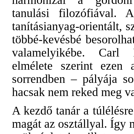
tanulási filozófiával. A
tanításianyag-orientált,
többé-kevésbé besorolhat
valamelyikébe. Carl R
elmélete szerint ezen
sorrendben – pályája s
hacsak nem reked meg va
A kezdő tanár a túlélésr
magát az osztállyal. Így