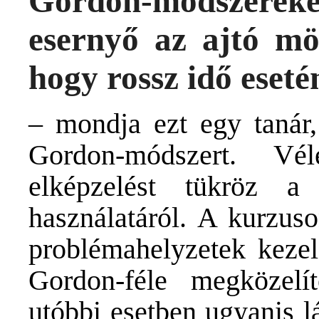
Gordon-módszereket
esernyő az ajtó mö
hogy rossz idő eseté
– mondja ezt egy tanár,
Gordon-módszert. V
elképzelést tükröz a
használatáról. A kurzus
problémahelyzetek kezel
Gordon-féle megközelít
utóbbi esetben ugyanis l