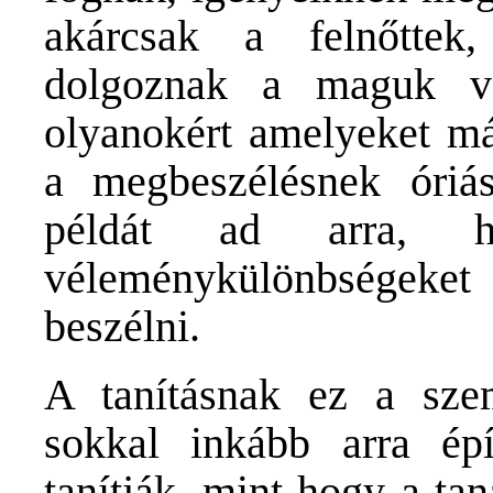
akárcsak a felnőttek
dolgoznak a maguk vál
olyanokért amelyeket má
a megbeszélésnek óriás
példát ad arra, 
véleménykülönbségeket 
beszélni.
A tanításnak ez a szem
sokkal inkább arra ép
tanítják, mint hogy a ta