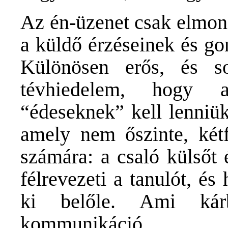
Az én-üzenet csak elmond
a küldő érzéseinek és go
Különösen erős, és s
tévhiedelem, hogy a
“édeseknek” kell lenniük
amely nem őszinte, kétf
számára: a csaló külsőt é
félrevezeti a tanulót, és
ki belőle. Ami ká
kommunikáció.