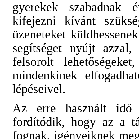
gyerekek szabadnak 
kifejezni kívánt szüksé
üzeneteket küldhessenek
segítséget nyújt azzal,
felsorolt lehetőségeke
mindenkinek elfogadhat
lépéseivel.
Az erre használt idő 
fordítódik, hogy az a t
fognak, igényeiknek megf