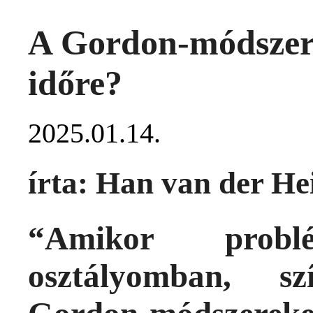
A Gordon-módszer 
időre?
2025.01.14.
írta: Han van der He
“Amikor prob
osztályomban, s