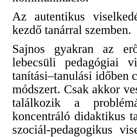
Az autentikus viselked
kezdő tanárral szemben.
Sajnos gyakran az erő
lebecsüli pedagógiai v
tanítási–tanulási időben
módszert. Csak akkor vesz
találkozik a problé
koncentráló didaktikus t
szociál-pedagogikus vise