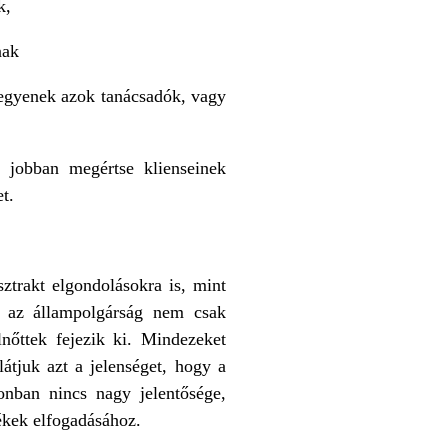
k,
nak
 legyenek azok tanácsadók, vagy
y jobban megértse klienseinek
t.
ztrakt elgondolásokra is, mint
y az állampolgárság nem csak
nőttek fejezik ki. Mindezeket
átjuk azt a jelenséget, hogy a
onban nincs nagy jelentősége,
ékek elfogadásához.