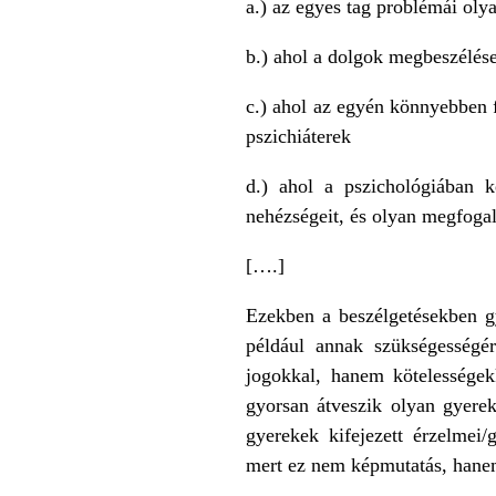
a.) az egyes tag problémái ol
b.) ahol a dolgok megbeszélés
c.) ahol az egyén könnyebben f
pszichiáterek
d.) ahol a pszichológiában k
nehézségeit, és olyan megfogal
[….]
Ezekben a beszélgetésekben gy
például annak szükségességé
jogokkal, hanem kötelességek
gyorsan átveszik olyan gyerek
gyerekek kifejezett érzelmei
mert ez nem képmutatás, hanem