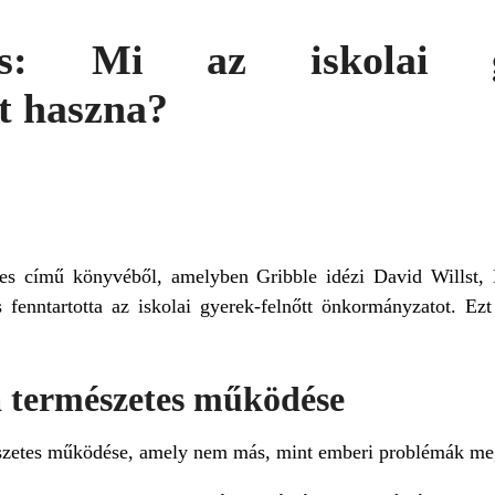
s: Mi az iskolai gye
t haszna?
nes című könyvéből, amelyben Gribble idézi David Willst, H
 fenntartotta az iskolai gyerek-felnőtt önkormányzatot. Ezt
a természetes működése
észetes működése, amely nem más, mint emberi problémák me