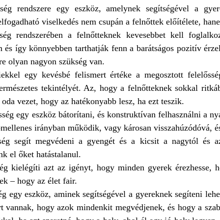
sség rendszere egy eszköz, amelynek segítségével a gye
lfogadható viselkedés nem csupán a felnőttek előítélete, hane
ség rendszerében a felnőtteknek kevesebbet kell foglalko
 és így könnyebben tarthatják fenn a barátságos pozitív érzel
re olyan nagyon szükség van.
ekkel egy kevésbé felismert értéke a megosztott felelőss
természetes tekintélyét. Az, hogy a felnőtteknek sokkal rit
 oda vezet, hogy az hatékonyabb lesz, ha ezt teszik.
ség egy eszköz bátorítani, és konstruktívan felhasználni a ny
mellenes irányban működik, vagy károsan visszahúzódóvá, és 
ség segít megvédeni a gyengét és a kicsit a nagytól és az
nk el őket hatástalanul.
ség kielégíti azt az igényt, hogy minden gyerek érezhesse,
k – hogy az élet fair.
ég egy eszköz, aminek segítségével a gyereknek segíteni lehe
t vannak, hogy azok mindenkit megvédjenek, és hogy a szabad