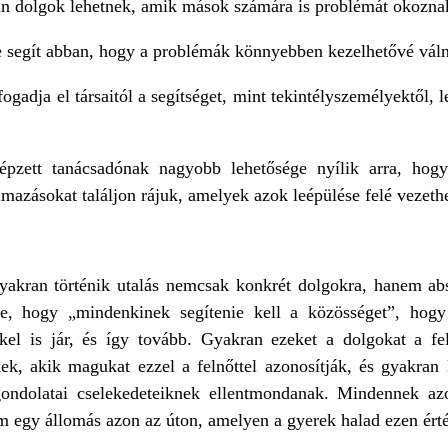
yan dolgok lehetnek, amik mások számára is problémát okozna
e segít abban, hogy a problémák könnyebben kezelhetővé vál
ogadja el társaitól a segítséget, mint tekintélyszemélyektől,
épzett tanácsadónak nagyobb lehetősége nyílik arra, hog
mazásokat találjon rájuk, amelyek azok leépülése felé vezethe
akran történik utalás nemcsak konkrét dolgokra, hanem abs
re, hogy „mindenkinek segítenie kell a közösséget”, hog
kel is jár, és így tovább. Gyakran ezeket a dolgokat a fel
ek, akik magukat ezzel a felnőttel azonosítják, és gyakran l
/gondolatai cselekedeteiknek ellentmondanak. Mindennek az
 egy állomás azon az úton, amelyen a gyerek halad ezen ért