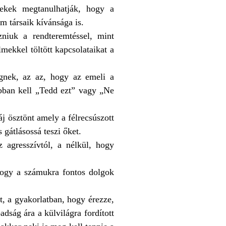
rekek megtanulhatják, hogy a
m társaik kívánsága is.
zniuk a rendteremtéssel, mint
mekkel töltött kapcsolataikat a
égnek, az az, hogy az emeli a
kábban kell „Tedd ezt” vagy „Ne
áj ösztönt amely a félrecsúszott
gátlásossá teszi őket.
 agresszívtól, a nélkül, hogy
 hogy a számukra fontos dolgok
t, a gyakorlatban, hogy érezze,
ság ára a külvilágra fordított