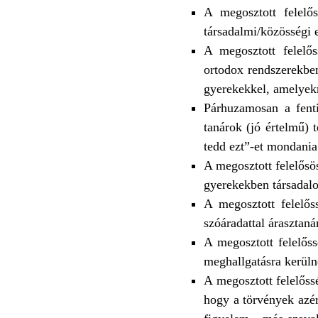
A megosztott felelő
társadalmi/közösségi e
A megosztott felelős
ortodox rendszerekben
gyerekekkel, amelyek
Párhuzamosan a fenti
tanárok (jó értelmű) 
tedd ezt”-et mondania
A megosztott felelősös
gyerekekben társadalo
A megosztott felelős
szóáradattal árasztaná
A megosztott felelős
meghallgatásra kerülne
A megosztott felelőss
hogy a törvények azér