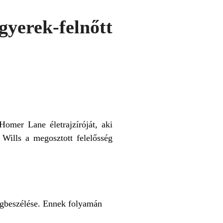
rek-felnőtt
omer Lane életrajzíróját, aki
 Wills a megosztott felelősség
gbeszélése. Ennek folyamán