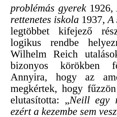
problémás gyerek
1926,
rettenetes iskola
1937,
A 
legtöbbet kifejező ré
logikus rendbe helye
Wilhelm Reich utaláso
bizonyos körökben fö
Annyira, hogy az ame
megkértek, hogy fűzzön 
elutasította: „
Neill egy 
ezért a kezembe sem ves