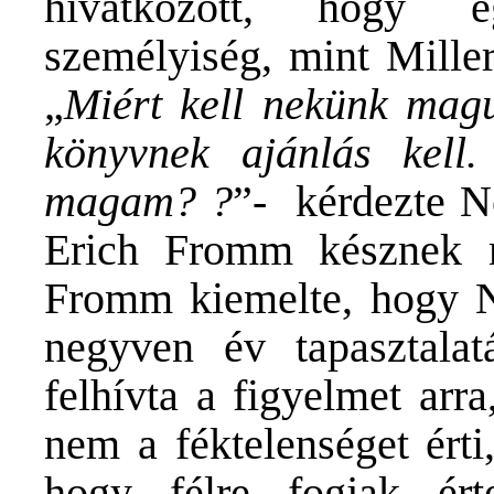
hivatkozott, hogy e
személyiség, mint Miller
„
Miért kell nekünk magu
könyvnek ajánlás kell
magam? ?
”- kérdezte Ne
Erich Fromm késznek mu
Fromm kiemelte, hogy Ne
negyven év tapasztala
felhívta a figyelmet arr
nem a féktelenséget érti
hogy félre fogjak ért