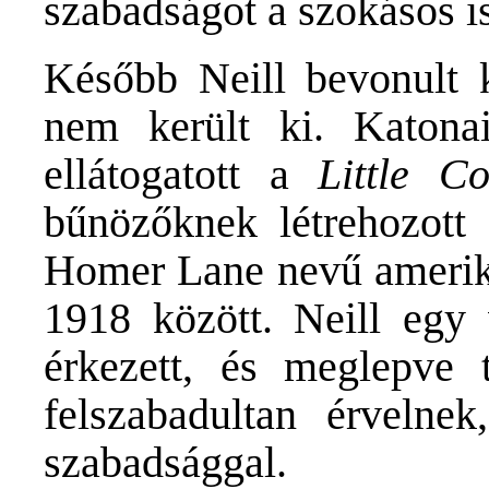
szabadságot a szokásos is
Később Neill bevonult k
nem került ki. Katona
ellátogatott a
Little C
bűnözőknek létrehozott 
Homer Lane nevű amerika
1918 között. Neill egy 
érkezett, és meglepve 
felszabadultan érvelne
szabadsággal.