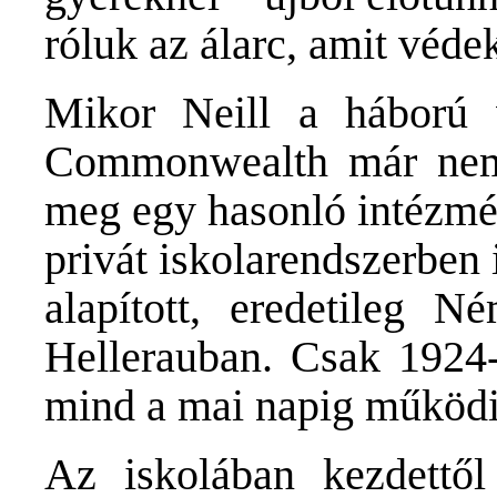
róluk az álarc, amit véd
Mikor Neill a háború vé
Commonwealth már nem l
meg egy hasonló intézmén
privát iskolarendszerben i
alapított, eredetileg N
Hellerauban. Csak 1924-
mind a mai napig működik
Az iskolában kezdettő