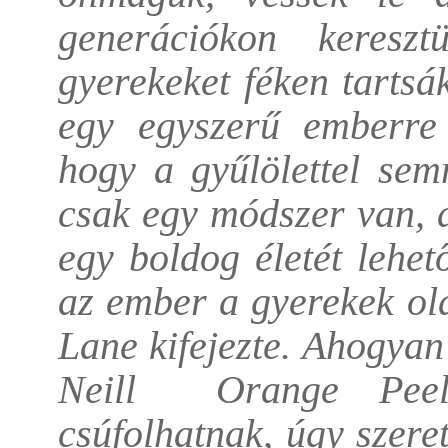
generációkon keresz
gyerekeket féken tartsá
egy egyszerű emberre 
hogy a gyűlölettel sem
csak egy módszer van, 
egy boldog életét lehet
az ember a gyerekek ol
Lane kifejezte. Ahogya
Neill Orange Peel-n
csúfolhatnak, úgy szere