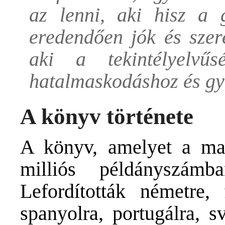
az lenni, aki hisz a 
eredendően jók és szer
aki a tekintélyelv
hatalmaskodáshoz és gy
A könyv története
A könyv, amelyet a mag
milliós példányszám
Lefordították németre, f
spanyolra, portugálra, s