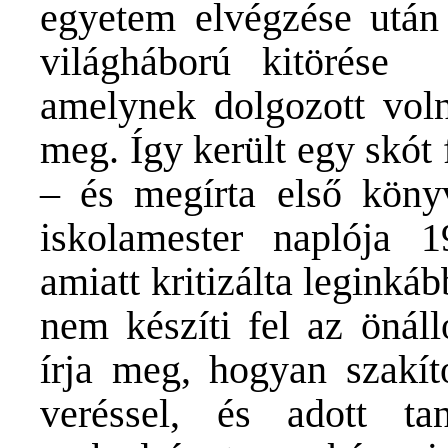
egyetem elvégzése után 
világháború kitörése t
amelynek dolgozott voln
meg. Így került egy skót 
– és megírta első kön
iskolamester naplója 1
amiatt kritizálta legink
nem készíti fel az önál
írja meg, hogyan szakít
veréssel, és adott ta