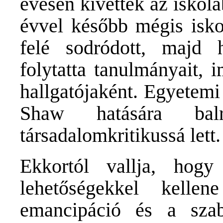
évesen kivették az iskolá
évvel később mégis iskol
felé sodródott, majd 
folytatta tanulmányait,
hallgatójaként. Egyetemi
Shaw hatására bal
társadalomkritikussá lett.
Ekkortól vallja, hog
lehetőségekkel kelle
emancipáció és a sza