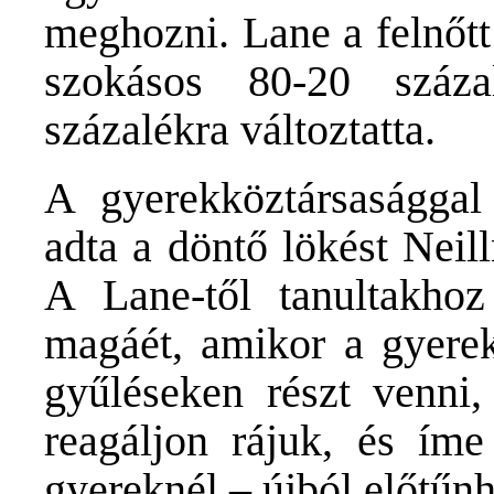
meghozni. Lane a felnőtt
szokásos 80-20 százal
százalékra változtatta.
A gyerekköztársasággal
adta a döntő lökést Neil
A Lane-től tanultakho
magáét, amikor a gyerek
gyűléseken részt venni,
reagáljon rájuk, és ím
gyereknél – újból előtűnh