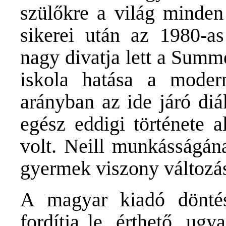
szülőkre a világ minden
sikerei után az 1980-a
nagy divatja lett a Summ
iskola hatása a moder
arányban az ide járó di
egész eddigi története a
volt. Neill munkásságán
gyermek viszony változás
A magyar kiadó döntés
fordítja le, érthető, ug