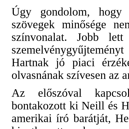
Úgy gondolom, hogy a
szövegek minősége ne
színvonalat. Jobb let
szemelvénygyűjteményt
Hartnak jó piaci érzék
olvasnának szívesen az a
Az előszóval kapcso
bontakozott ki Neill és H
amerikai író barátját, He