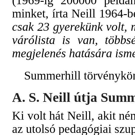
(1969-ig 200000 példá
minket, írta Neill 1964-b
csak 23 gyerekünk volt, 
várólista is van, többs
megjelenés hatására ismé
Summerhill törvénykö
A. S. Neill útja Sum
Ki volt hát Neill, akit n
az utolsó pedagógiai szu