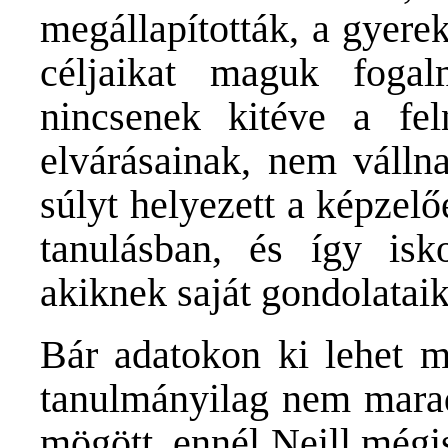
megállapították, a gyere
céljaikat maguk fog
nincsenek kitéve a fel
elvárásainak, nem vállna
súlyt helyezett a képzelő
tanulásban, és így isk
akiknek saját gondolataik
Bár adatokon ki lehet mu
tanulmányilag nem marad
mögött, ennél Neill mégi