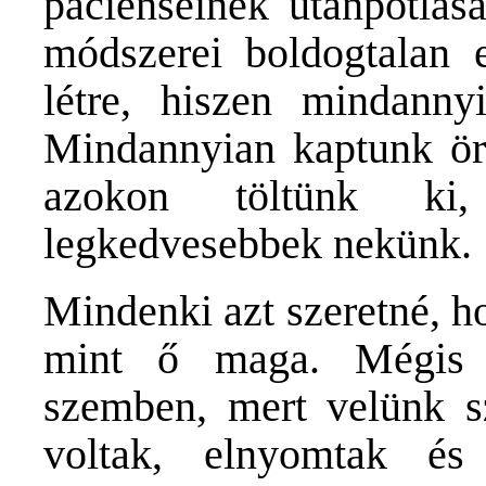
pacienseinek utánpótlásá
módszerei boldogtalan
létre, hiszen mindanny
Mindannyian kaptunk örö
azokon töltünk ki
legkedvesebbek nekünk.
Mindenki azt szeretné, h
mint ő maga. Mégis 
szemben, mert velünk s
voltak, elnyomtak és