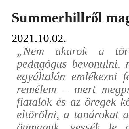
Summerhillről ma
2021.10.02.
„Nem akarok a tört
pedagógus bevonulni,
egyáltalán emlékezni f
remélem – mert megpr
fiatalok és az öregek k
eltörölni, a tanárokat 
önmaguk, vessék le a