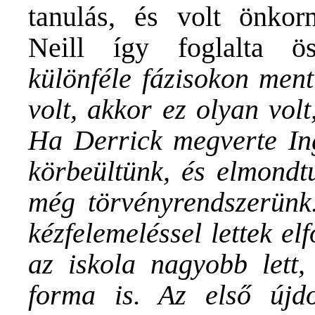
tanulás, és volt önkor
Neill így foglalta ö
különféle fázisokon ment
volt, akkor ez olyan volt
Ha Derrick megverte Ing
körbeültünk, és elmondt
még törvényrendszerünk.
kézfelemeléssel lettek e
az iskola nagyobb lett,
forma is. Az első újd