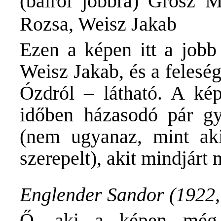
(balról jobbra) Grosz M
Rozsa, Weisz Jakab
Ezen a képen itt a jobb
Weisz Jakab, és a felesé
Ózdról – látható. A kép
időben házasodó pár gy
(nem ugyanaz, mint a
szerepelt), akit mindjárt
Englender Sandor (1922,
Ő, aki a képen még g