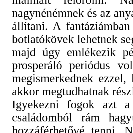
nagynénémnek és az anyá
állítani. A fantáziámba
botlatókövek lehetnek se
majd úgy emlékezik pél
prosperáló periódus vo
megismerkednek ezzel, 
akkor megtudhatnak részle
Igyekezni fogok azt a
családomból rám hag
hozzáférhetővé tenni. N