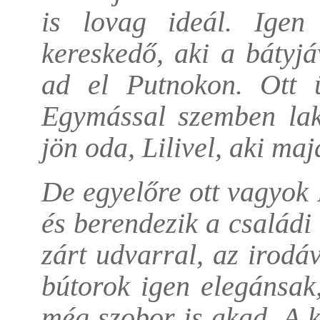
is lovag ideál. Igen 
kereskedő, aki a bátyjá
ad el Putnokon. Ott üt
Egymással szemben lakn
jön oda, Lilivel, aki maj
De egyelőre ott vagyok 
és berendezik a családi 
zárt udvarral, az irodáv
bútorok igen elegánsak
még szobor is akad. A 