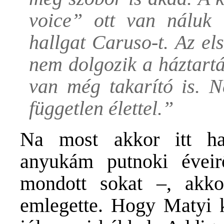
voice” ott van náluk
hallgat Caruso-t. Az el
nem dolgozik a háztartá
van még takarító is. N
független élettel.”
Na most akkor itt h
anyukám putnoki évei
mondott sokat –, akko
emlegette. Hogy Matyi k