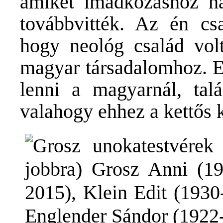
amiket imádkozáshoz ha
továbbvitték. Az én c
hogy neológ család volt
magyar társadalomhoz. E
lenni a magyarnál, ta
valahogy ehhez a kettős k