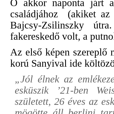
Ő akkor naponta járt
családjához (akiket az 
Bajcsy-Zsilinszky útr
fakereskedő volt, a putn
Az első képen szereplő 
korú Sanyival ide költözöt
„Jól élnek az emlékez
esküszik ’21-ben Wei
született, 26 éves az e
mögötte áll berlini ta