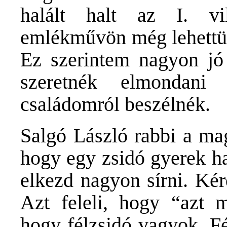
halált halt az I. vi
emlékművön még lehettün
Ez szerintem nagyon jó 
szeretnék elmondani 
családomról beszélnék.
Salgó László rabbi a ma
hogy egy zsidó gyerek ha
elkezd nagyon sírni. Kér
Azt feleli, hogy “azt 
hogy félzsidó vagyok. Fé