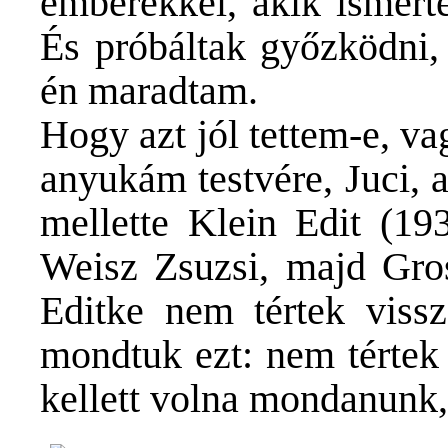
emberekkel, akik ismert
És próbáltak győzködni, 
én maradtam.
Hogy azt jól tettem-e, va
anyukám testvére, Juci, ak
mellette Klein Edit (19
Weisz Zsuzsi, majd Gro
Editke nem tértek vissz
mondtuk ezt: nem tértek 
kellett volna mondanunk,