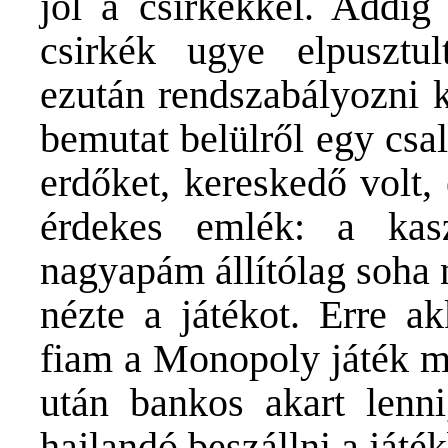
jól a csirkékkel. Addig
csirkék ugye elpusztu
ezután rendszabályozni ke
bemutat belülről egy csa
erdőket, kereskedő volt,
érdekes emlék: a kasz
nagyapám állítólag soha 
nézte a játékot. Erre a
fiam a Monopoly játék me
után bankos akart lenn
hajlandó beszállni a játék