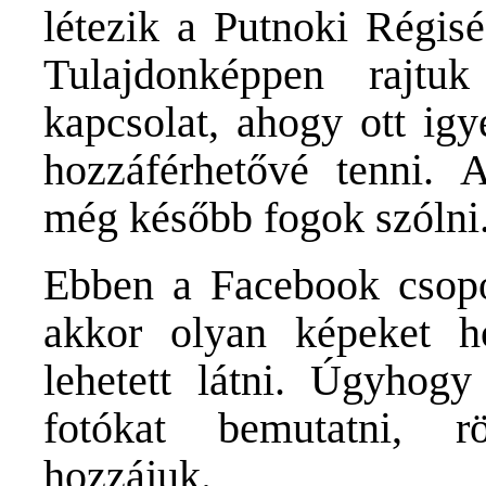
létezik a Putnoki Régis
Tulajdonképpen rajtu
kapcsolat, ahogy ott igy
hozzáférhetővé tenni. A
még később fogok szólni
Ebben a Facebook csopo
akkor olyan képeket 
lehetett látni. Úgyhog
fotókat bemutatni, 
hozzájuk.