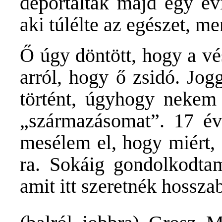
deportáltak majd egy év
aki túlélte az egészet, m
Ő úgy döntött, hogy a vé
arról, hogy ő zsidó. Jog
történt, úgyhogy nekem
„származásomat”. 17 é
mesélem el, hogy miért, 
ra. Sokáig gondolkodta
amit itt szeretnék hossz