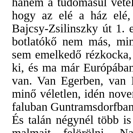
hanem a tudomásul vétel
hogy az elé a ház elé,
Bajcsy-Zsilinszky út 1. 
botlatókő nem más, mint
sem emelkedő rézkocka, 
ki, és ma már Európában
van. Van Egerben, van
minő véletlen, idén nove
faluban Guntramsdorfban i
És talán négynél több is
malmait felörölni. N