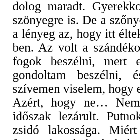
dolog maradt. Gyerek
szönyegre is. De a szőny
a lényeg az, hogy itt élte
ben. Az volt a szándék
fogok beszélni, mert e
gondoltam beszélni,
szívemen viselem, hogy 
Azért, hogy ne… Nem
időszak lezárult. Putn
zsidó lakossága. Miért