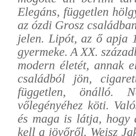
Elegáns, független hölgy
az ózdi Grosz családba
jelen. Lipót, az ő apja
gyermeke. A XX. századb
modern életét, annak e
családból jön, cigaret
független, önálló.
vőlegényéhez köti. Való
és maga is látja, hogy
kell a jövőről. Weisz J