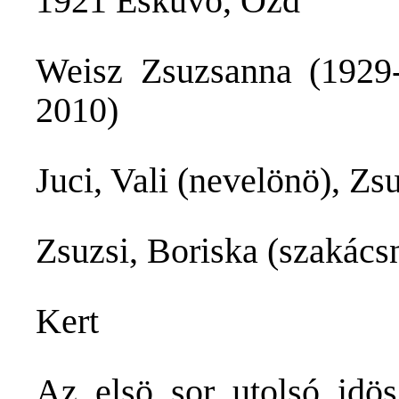
1921 Esküvö, Ózd
Weisz Zsuzsanna (1929-
2010)
Juci, Vali (nevelönö), Zs
Zsuzsi, Boriska (szakácsn
Kert
Az elsö sor utolsó idös 