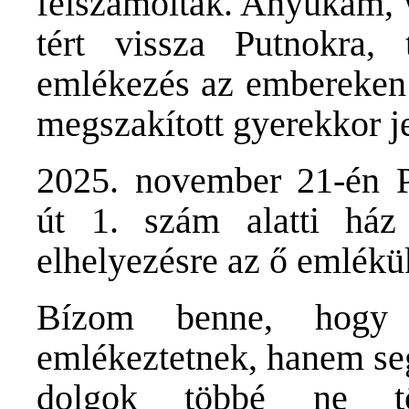
felszámolták. Anyukám, 
tért vissza Putnokra,
emlékezés az embereken t
megszakított gyerekkor je
2025. november 21-én P
út 1. szám alatti ház 
elhelyezésre az ő emlékü
Bízom benne, hogy
emlékeztetnek, hanem seg
dolgok többé ne tö