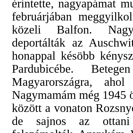
érintette, nagyapámat mu
februárjában meggyilko
közeli Balfon. Nag
deportálták az Auschwi
honappal késöbb kénysz
Pardubicébe. Betege
Magyarországra, ahol 
Nagymamám még 1945 ösz
között a vonaton Rozsnyó 
de sajnos az ottani