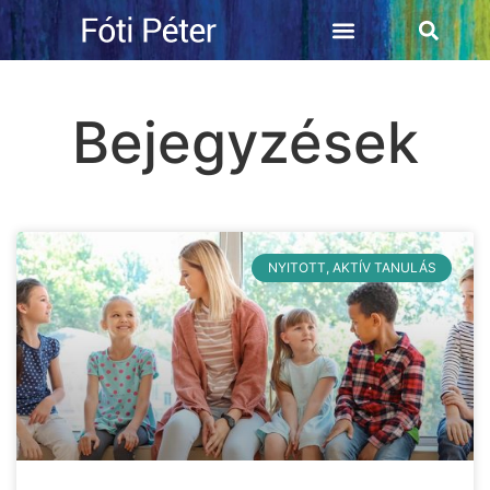
Bejegyzések
NYITOTT, AKTÍV TANULÁS