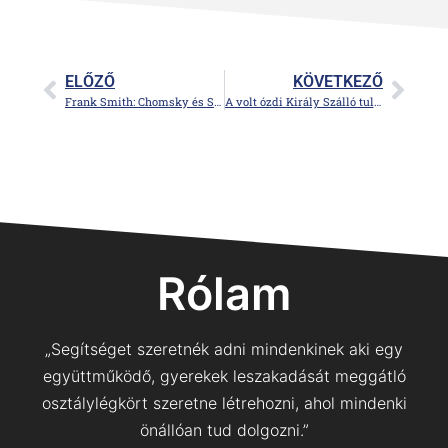
ELŐZŐ
KÖVETKEZŐ
Frank Smith: Chomsky és Skinner vitája az emberi nyelv természetéről
A volt ózdi Király Szálló tulajdonosai – A Grosz család történetéhez
Rólam
„Segítséget szeretnék adni mindenkinek aki egy
együttműködő, gyerekek leszakadását meggátló
osztálylégkört szeretne létrehozni, ahol mindenki
önállóan tud dolgozni.”