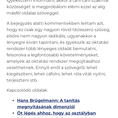
igyekeztem informálni, akkor a taní-tani szakmai
közösségét is megpróbálom elérni ezzel az alig
másfél oldalas szöveggel.
A bejegyzés alatti kommentekben leírtam azt,
hogy ez csak egy nagyon rövid tézisszerű szöveg,
elsőre nem nagyon radikális, ugyanakkor a
lényegre kíván tapintani, és igyekszik az oktatási
rendszer több lényeges oldalát bemutatni,
felsorolva a legfontosabb követelményeket,
amelyek az oktatási rendszer megújításához
vezethetnek. Ennyit erről a szövegről, lehet
kiegészíteni, lehet cáfolni, lehet róla vitát nyitni,
terjeszteni stb.
Kapcsolódó oldalak:
Hans Brügelmann: A tanítás
megnyitásának dimenziói
Öt lépés ahhoz, hogy az osztályban