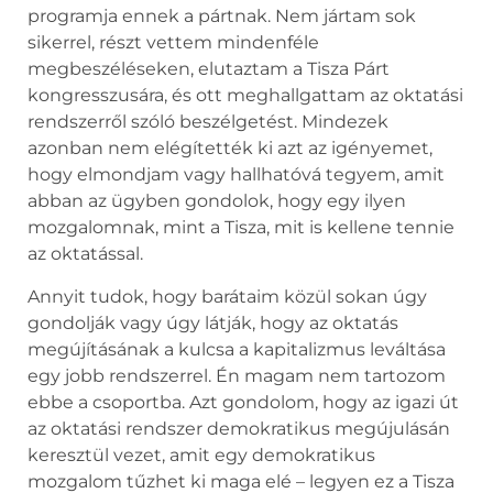
programja ennek a pártnak. Nem jártam sok
sikerrel, részt vettem mindenféle
megbeszéléseken, elutaztam a Tisza Párt
kongresszusára, és ott meghallgattam az oktatási
rendszerről szóló beszélgetést. Mindezek
azonban nem elégítették ki azt az igényemet,
hogy elmondjam vagy hallhatóvá tegyem, amit
abban az ügyben gondolok, hogy egy ilyen
mozgalomnak, mint a Tisza, mit is kellene tennie
az oktatással.
Annyit tudok, hogy barátaim közül sokan úgy
gondolják vagy úgy látják, hogy az oktatás
megújításának a kulcsa a kapitalizmus leváltása
egy jobb rendszerrel. Én magam nem tartozom
ebbe a csoportba. Azt gondolom, hogy az igazi út
az oktatási rendszer demokratikus megújulásán
keresztül vezet, amit egy demokratikus
mozgalom tűzhet ki maga elé – legyen ez a Tisza