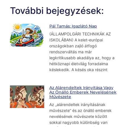
További bejegyzések:
Pál Tamás: Igazlátó Nap
(ÁLLAMPOLGÁRI TECHNIKÁK AZ
ISKOLÁBAN) A kelet-európai
országokban zajló átfogó
rendszerváltás ma már
legkritikusabb akadálya az, hogy a
hétköznapi életvilág forradalma
késlekedik. A késés oka részint
Az Alárendeltek Irányítása Vagy
Az Önálló Emberek Nevelésének
Művészete
Az „alárendeltek irányításának
művészete” és az önálló emberek
nevelésének művészete között
sokkal nagyobb különbség van