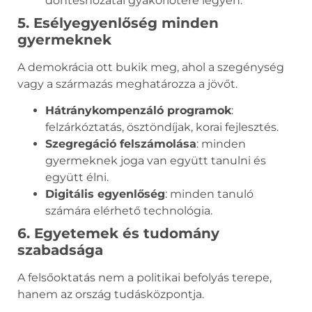
döntéshozatal gyakorlótere legyen.
5. Esélyegyenlőség minden
gyermeknek
A demokrácia ott bukik meg, ahol a szegénység
vagy a származás meghatározza a jövőt.
Hátránykompenzáló programok
:
felzárkóztatás, ösztöndíjak, korai fejlesztés.
Szegregáció felszámolása
: minden
gyermeknek joga van együtt tanulni és
együtt élni.
Digitális egyenlőség
: minden tanuló
számára elérhető technológia.
6. Egyetemek és tudomány
szabadsága
A felsőoktatás nem a politikai befolyás terepe,
hanem az ország tudásközpontja.