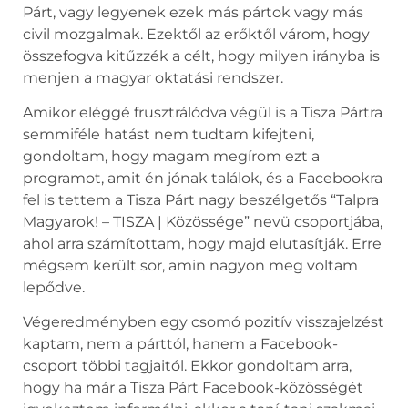
Párt, vagy legyenek ezek más pártok vagy más
civil mozgalmak. Ezektől az erőktől várom, hogy
összefogva kitűzzék a célt, hogy milyen irányba is
menjen a magyar oktatási rendszer.
Amikor eléggé frusztrálódva végül is a Tisza Pártra
semmiféle hatást nem tudtam kifejteni,
gondoltam, hogy magam megírom ezt a
programot, amit én jónak találok, és a Facebookra
fel is tettem a Tisza Párt nagy beszélgetős “Talpra
Magyarok! – TISZA | Közössége” nevü csoportjába,
ahol arra számítottam, hogy majd elutasítják. Erre
mégsem került sor, amin nagyon meg voltam
lepődve.
Végeredményben egy csomó pozitív visszajelzést
kaptam, nem a párttól, hanem a Facebook-
csoport többi tagjaitól. Ekkor gondoltam arra,
hogy ha már a Tisza Párt Facebook-közösségét