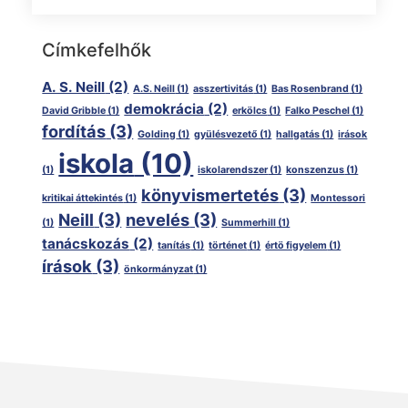
Címkefelhők
A. S. Neill
(2)
A.S. Neill
(1)
asszertivitás
(1)
Bas Rosenbrand
(1)
demokrácia
(2)
David Gribble
(1)
erkölcs
(1)
Falko Peschel
(1)
fordítás
(3)
Golding
(1)
gyülésvezető
(1)
hallgatás
(1)
irások
iskola
(10)
(1)
iskolarendszer
(1)
konszenzus
(1)
könyvismertetés
(3)
kritikai áttekintés
(1)
Montessori
Neill
(3)
nevelés
(3)
(1)
Summerhill
(1)
tanácskozás
(2)
tanítás
(1)
történet
(1)
értö figyelem
(1)
írások
(3)
önkormányzat
(1)