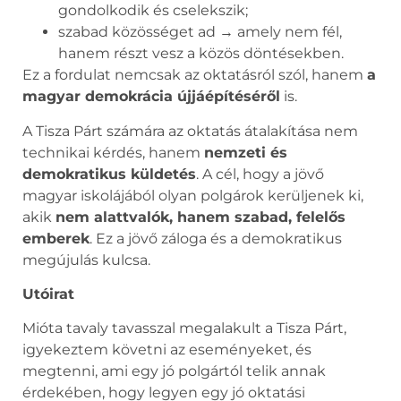
gondolkodik és cselekszik;
szabad közösséget ad → amely nem fél,
hanem részt vesz a közös döntésekben.
Ez a fordulat nemcsak az oktatásról szól, hanem
a
magyar demokrácia újjáépítéséről
is.
A Tisza Párt számára az oktatás átalakítása nem
technikai kérdés, hanem
nemzeti és
demokratikus küldetés
. A cél, hogy a jövő
magyar iskolájából olyan polgárok kerüljenek ki,
akik
nem alattvalók, hanem szabad, felelős
emberek
. Ez a jövő záloga és a demokratikus
megújulás kulcsa.
Utóirat
Mióta tavaly tavasszal megalakult a Tisza Párt,
igyekeztem követni az eseményeket, és
megtenni, ami egy jó polgártól telik annak
érdekében, hogy legyen egy jó oktatási