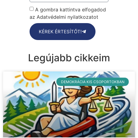
A gombra kattintva elfogadod
az Adatvédelmi nyilatkozatot
KÉREK ÉRTESÍTŐT!
Legújabb cikkeim
DEMOKRÁCIA KIS CSOPORTOKBAN