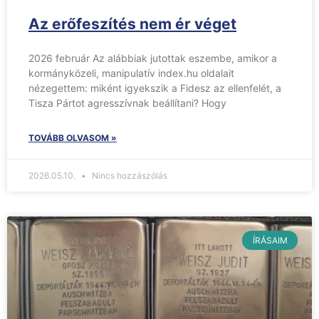
Az erőfeszítés nem ér véget
2026 február Az alábbiak jutottak eszembe, amikor a
kormányközeli, manipulatív index.hu oldalait
nézegettem: miként igyekszik a Fidesz az ellenfelét, a
Tisza Pártot agresszívnak beállítani? Hogy
TOVÁBB OLVASOM »
2026.05.10.
Nincs hozzászólás
ÍRÁSAIM