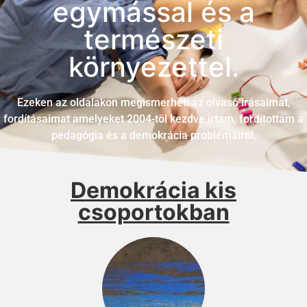
egymással és a
természeti
környezettel.
Ezeken az oldalakon megismerheti az olvasó írásaimat,
fordításaimat amelyeket 2004-töl kezdve írtam, fordítottam a
pedagógia és a demokrácia problémáiról.
Demokrácia kis
csoportokban