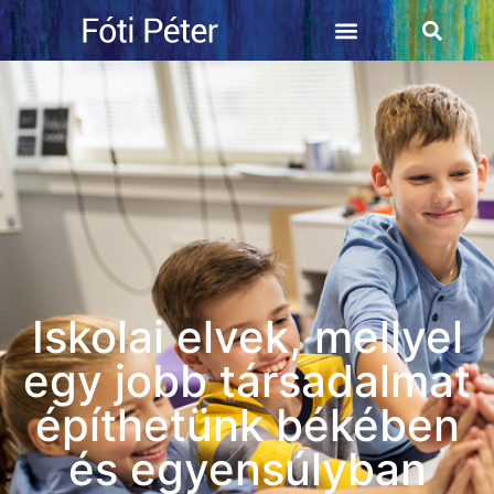
Iskolai elvek, mellyel
egy jobb társadalmat
építhetünk békében
és egyensúlyban