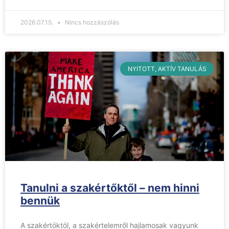
2026.07.15.
Nincs hozzászólás
NYITOTT, AKTÍV TANULÁS
Tanulni a szakértőktől – nem hinni
bennük
A szakértöktöl, a szakértelemről hajlamosak vagyunk