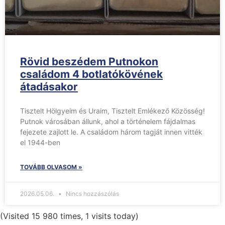
Rövid beszédem Putnokon
családom 4 botlatókövének
átadásakor
Tisztelt Hölgyeim és Uraim, Tisztelt Emlékező Közösség!
Putnok városában állunk, ahol a történelem fájdalmas
fejezete zajlott le. A családom három tagját innen vitték
el 1944-ben
TOVÁBB OLVASOM »
2026.05.06.
Nincs hozzászólás
(Visited 15 980 times, 1 visits today)