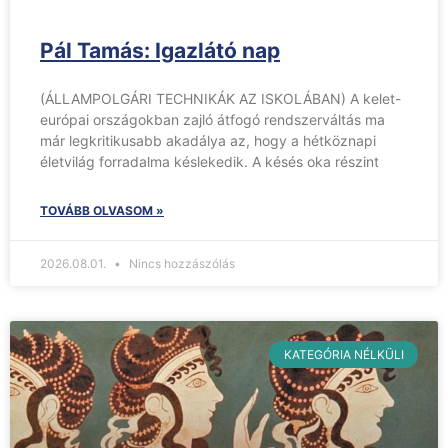
Pál Tamás: Igazlátó nap
(ÁLLAMPOLGÁRI TECHNIKÁK AZ ISKOLÁBAN) A kelet-
európai országokban zajló átfogó rendszerváltás ma
már legkritikusabb akadálya az, hogy a hétköznapi
életvilág forradalma késlekedik. A késés oka részint
TOVÁBB OLVASOM »
2026.08.01.
Nincs hozzászólás
KATEGÓRIA NÉLKÜLI