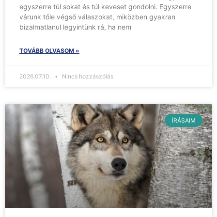
egyszerre túl sokat és túl keveset gondolni. Egyszerre
várunk tőle végső válaszokat, miközben gyakran
bizalmatlanul legyintünk rá, ha nem
TOVÁBB OLVASOM »
2026.07.10.
Nincs hozzászólás
ÍRÁSAIM