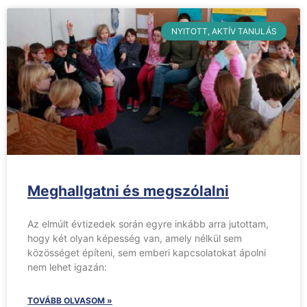
NYITOTT, AKTÍV TANULÁS
Meghallgatni és megszólalni
Az elmúlt évtizedek során egyre inkább arra jutottam,
hogy két olyan képesség van, amely nélkül sem
közösséget építeni, sem emberi kapcsolatokat ápolni
nem lehet igazán:
TOVÁBB OLVASOM »