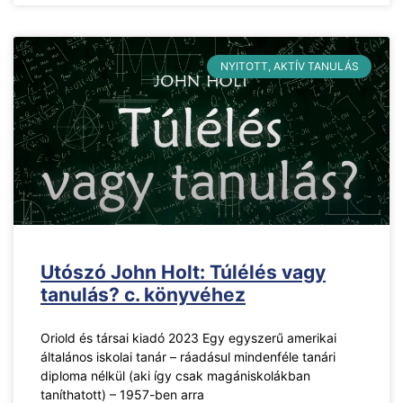
NYITOTT, AKTÍV TANULÁS
Utószó John Holt: Túlélés vagy
tanulás? c. könyvéhez
Oriold és társai kiadó 2023 Egy egyszerű amerikai
általános iskolai tanár – ráadásul mindenféle tanári
diploma nélkül (aki így csak magániskolákban
taníthatott) – 1957-ben arra