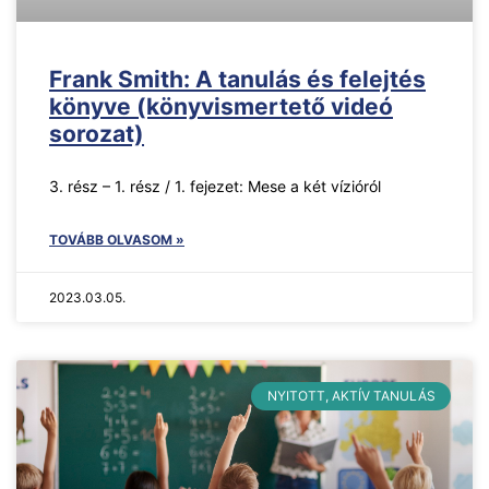
Frank Smith: A tanulás és felejtés
könyve (könyvismertető videó
sorozat)
3. rész – 1. rész / 1. fejezet: Mese a két vízióról
TOVÁBB OLVASOM »
2023.03.05.
NYITOTT, AKTÍV TANULÁS