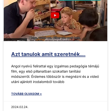
Azt tanulok amit szeretnék….
Angol nyelvü felirattal egy izgalmas pedagógia témájú
film, egy elsö pillanatban szokatlan tanítási
módszerröl. Érdemes többször is megnézni és a videó
utáni ajánlott irodalomból tovább
TOVÁBB OLVASOM »
2024.02.24.