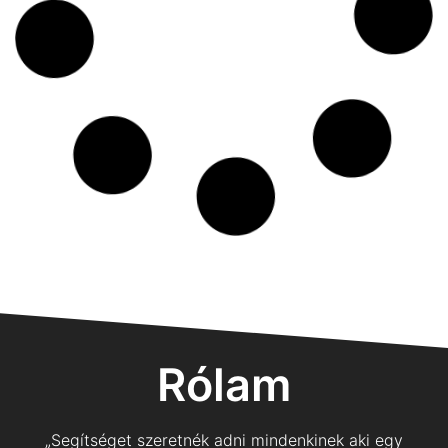
Rólam
„Segítséget szeretnék adni mindenkinek aki egy