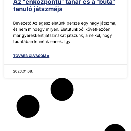
Az “énközpontú” tanár és a “buta”
tanuló játszmája
Bevezető Az egész életünk persze egy nagy játszma,
és nem mindegy milyen. Életutunkból következően
már gyerekként játszmákat játszunk, a nélkül, hogy
tudatában lennénk ennek. Igy
TOVÁBB OLVASOM »
2023.01.08.