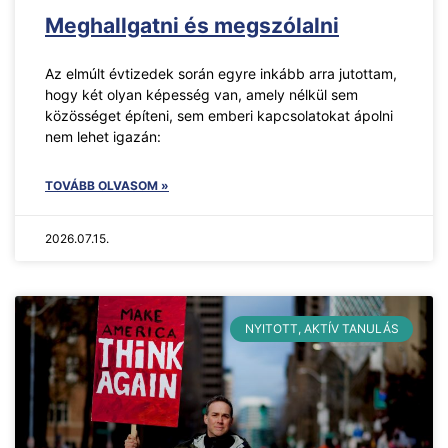
Meghallgatni és megszólalni
Az elmúlt évtizedek során egyre inkább arra jutottam,
hogy két olyan képesség van, amely nélkül sem
közösséget építeni, sem emberi kapcsolatokat ápolni
nem lehet igazán:
TOVÁBB OLVASOM »
2026.07.15.
NYITOTT, AKTÍV TANULÁS