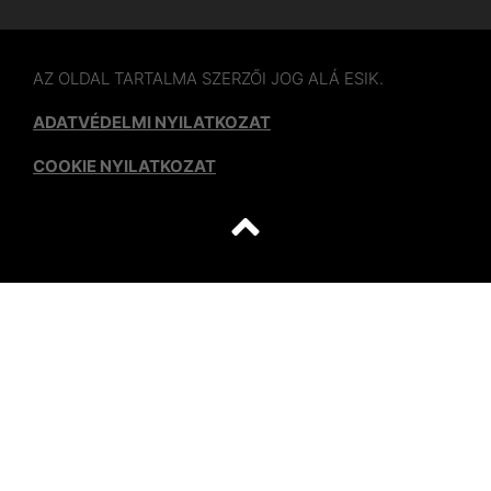
AZ OLDAL TARTALMA SZERZŐI JOG ALÁ ESIK.
ADATVÉDELMI NYILATKOZAT
COOKIE NYILATKOZAT