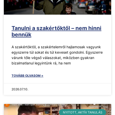
Tanulni a szakértőktől – nem hinni
bennük
A szakértöktöl, a szakértelemről hajlamosak vagyunk
egyszerre túl sokat és túl keveset gondolni. Egyszerre
várunk tőle végső válaszokat, miközben gyakran
bizalmatlanul legyintünk rá, ha nem
TOVÁBB OLVASOM »
2026.07.10.
NYITOTT, AKTÍV TANULÁS