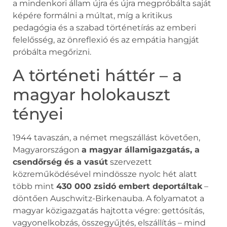
a mindenkori állam újra és újra megpróbálta saját
képére formálni a múltat, míg a kritikus
pedagógia és a szabad történetírás az emberi
felelősség, az önreflexió és az empátia hangját
próbálta megőrizni.
A történeti háttér – a
magyar holokauszt
tényei
1944 tavaszán, a német megszállást követően,
Magyarországon
a magyar államigazgatás, a
csendőrség és a vasút
szervezett
közreműködésével mindössze nyolc hét alatt
több mint
430 000 zsidó embert deportáltak
–
döntően Auschwitz-Birkenauba. A folyamatot a
magyar közigazgatás hajtotta végre: gettósítás,
vagyonelkobzás, összegyűjtés, elszállítás – mind