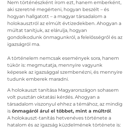
Nem történészként írom ezt, hanem emberként,
aki szeretné megérteni, hogyan beszélt – és
hogyan hallgatott – a magyar társadalom a
holokausztról az elmúlt évtizedekben. Ahogyan a
múltat tanítjuk, az elárulja, hogyan
gondolkodunk önmagunkról, a felelősségről és az
igazságról ma.
A történelem nemcsak események sora, hanem
tükör is: megmutatja, mennyire vagyunk
képesek az igazsággal szembenézni, és mennyire
tudunk emberek maradni.
A holokauszt tanítása Magyarországon sohasem
volt pusztán oktatási kérdés. Ahogyan a
társadalom viszonyul ehhez a témához, az mindig
is
önmagáról árul el többet, mint a múltról
.
A holokauszt-tanítás hetvenéves története a
hatalom és az igazság küzdelmének története is: