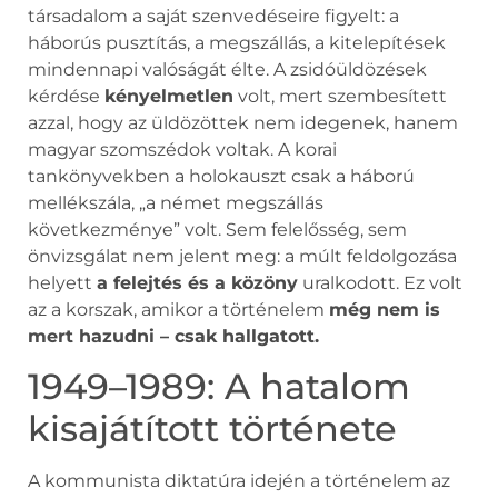
társadalom a saját szenvedéseire figyelt: a
háborús pusztítás, a megszállás, a kitelepítések
mindennapi valóságát élte. A zsidóüldözések
kérdése
kényelmetlen
volt, mert szembesített
azzal, hogy az üldözöttek nem idegenek, hanem
magyar szomszédok voltak. A korai
tankönyvekben a holokauszt csak a háború
mellékszála, „a német megszállás
következménye” volt. Sem felelősség, sem
önvizsgálat nem jelent meg: a múlt feldolgozása
helyett
a felejtés és a közöny
uralkodott. Ez volt
az a korszak, amikor a történelem
még nem is
mert hazudni – csak hallgatott.
1949–1989: A hatalom
kisajátított története
A kommunista diktatúra idején a történelem az