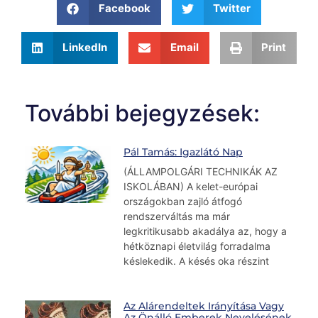
Facebook
Twitter
LinkedIn
Email
Print
További bejegyzések:
Pál Tamás: Igazlátó Nap
(ÁLLAMPOLGÁRI TECHNIKÁK AZ
ISKOLÁBAN) A kelet-európai
országokban zajló átfogó
rendszerváltás ma már
legkritikusabb akadálya az, hogy a
hétköznapi életvilág forradalma
késlekedik. A késés oka részint
Az Alárendeltek Irányítása Vagy
Az Önálló Emberek Nevelésének