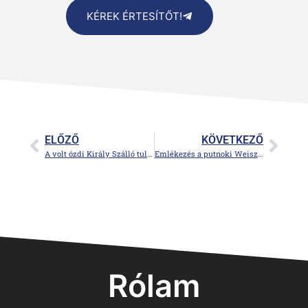
KÉREK ÉRTESÍTŐT!
ELŐZŐ
KÖVETKEZŐ
A volt ózdi Király Szálló tulajdonosai – A Grosz család történetéhez
Emlékezés a putnoki Weisz családra
Rólam