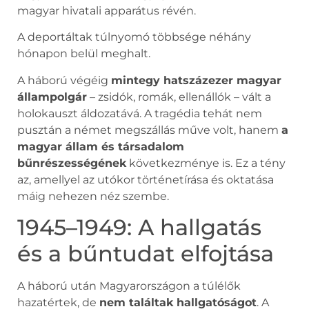
magyar hivatali apparátus révén.
A deportáltak túlnyomó többsége néhány
hónapon belül meghalt.
A háború végéig
mintegy hatszázezer magyar
állampolgár
– zsidók, romák, ellenállók – vált a
holokauszt áldozatává. A tragédia tehát nem
pusztán a német megszállás műve volt, hanem
a
magyar állam és társadalom
bűnrészességének
következménye is. Ez a tény
az, amellyel az utókor történetírása és oktatása
máig nehezen néz szembe.
1945–1949: A hallgatás
és a bűntudat elfojtása
A háború után Magyarországon a túlélők
hazatértek, de
nem találtak hallgatóságot
. A