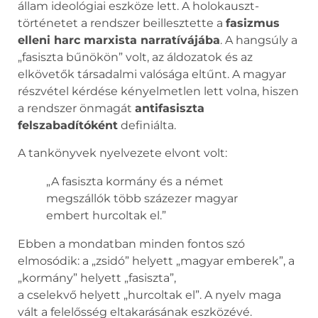
állam ideológiai eszköze lett. A holokauszt-
történetet a rendszer beillesztette a
fasizmus
elleni harc marxista narratívájába
. A hangsúly a
„fasiszta bűnökön” volt, az áldozatok és az
elkövetők társadalmi valósága eltűnt. A magyar
részvétel kérdése kényelmetlen lett volna, hiszen
a rendszer önmagát
antifasiszta
felszabadítóként
definiálta.
A tankönyvek nyelvezete elvont volt:
„A fasiszta kormány és a német
megszállók több százezer magyar
embert hurcoltak el.”
Ebben a mondatban minden fontos szó
elmosódik: a „zsidó” helyett „magyar emberek”, a
„kormány” helyett „fasiszta”,
a cselekvő helyett „hurcoltak el”. A nyelv maga
vált a felelősség eltakarásának eszközévé.