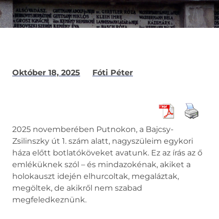
Október 18, 2025
Fóti Péter
2025 novemberében Putnokon, a Bajcsy-
Zsilinszky út 1. szám alatt, nagyszüleim egykori
háza előtt botlatóköveket avatunk. Ez az írás az ő
emléküknek szól – és mindazokénak, akiket a
holokauszt idején elhurcoltak, megaláztak,
megöltek, de akikről nem szabad
megfeledkeznünk.