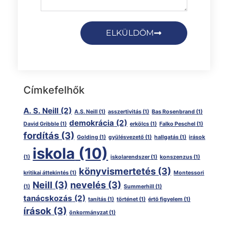
ELKÜLDÖM
Címkefelhők
A. S. Neill
(2)
A.S. Neill
(1)
asszertivitás
(1)
Bas Rosenbrand
(1)
demokrácia
(2)
David Gribble
(1)
erkölcs
(1)
Falko Peschel
(1)
fordítás
(3)
Golding
(1)
gyülésvezető
(1)
hallgatás
(1)
irások
iskola
(10)
(1)
iskolarendszer
(1)
konszenzus
(1)
könyvismertetés
(3)
kritikai áttekintés
(1)
Montessori
Neill
(3)
nevelés
(3)
(1)
Summerhill
(1)
tanácskozás
(2)
tanítás
(1)
történet
(1)
értö figyelem
(1)
írások
(3)
önkormányzat
(1)