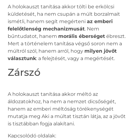
A holokauszt tanítása akkor tölti be erkölcsi
küldetését, ha nem csupán a múlt borzalmait
ismétli, hanem segít megérteni
az emberi
felelőtlenség mechanizmusát
. Nem
bűntudatot, hanem
morális éberséget
ébreszt.
Mert a történelem tanítása végső soron nem a
múltról szól, hanem arról, hogy
milyen jövőt
választunk
: a felejtését, vagy a megértését.
Zárszó
A holokauszt tanítása akkor méltó az
áldozatokhoz, ha nem a nemzet dicsőségét,
hanem az emberi méltóság törékenységét
mutatja meg Aki a múltat tisztán látja, az a jövőt
is tisztábban fogja alakítani.
Kapcsolódó oldalak: