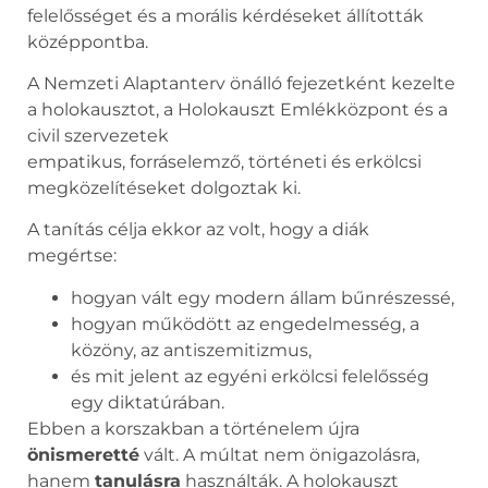
felelősséget és a morális kérdéseket állították
középpontba.
A Nemzeti Alaptanterv önálló fejezetként kezelte
a holokausztot, a Holokauszt Emlékközpont és a
civil szervezetek
empatikus, forráselemző, történeti és erkölcsi
megközelítéseket dolgoztak ki.
A tanítás célja ekkor az volt, hogy a diák
megértse:
hogyan vált egy modern állam bűnrészessé,
hogyan működött az engedelmesség, a
közöny, az antiszemitizmus,
és mit jelent az egyéni erkölcsi felelősség
egy diktatúrában.
Ebben a korszakban a történelem újra
önismeretté
vált. A múltat nem önigazolásra,
hanem
tanulásra
használták. A holokauszt