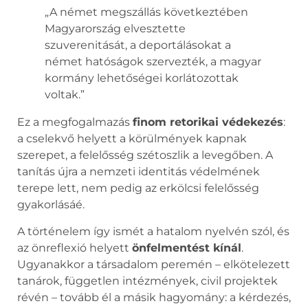
„A német megszállás következtében
Magyarország elvesztette
szuverenitását, a deportálásokat a
német hatóságok szervezték, a magyar
kormány lehetőségei korlátozottak
voltak.”
Ez a megfogalmazás
finom retorikai védekezés
:
a cselekvő helyett a körülmények kapnak
szerepet, a felelősség szétoszlik a levegőben. A
tanítás újra a nemzeti identitás védelmének
terepe lett, nem pedig az erkölcsi felelősség
gyakorlásáé.
A történelem így ismét a hatalom nyelvén szól, és
az önreflexió helyett
önfelmentést kínál
.
Ugyanakkor a társadalom peremén – elkötelezett
tanárok, független intézmények, civil projektek
révén – tovább él a másik hagyomány: a kérdezés,