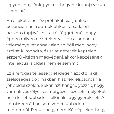
legyen annyi önfegyelme, hogy ne kívánja vissza
a cenzúrát.
Ha ezeket a nehéz próbákat kiállja, akkor
potenciálisan a demokratikus társadalom
hasznos tagjává lesz, attól függetlenül, hogy
éppen milyen nézeteket vall. Ha azonban a
véleményeket annak alapján ítéli meg, hogy
azokat ki mondta, és saját nézeteit képtelen
ésszerű vitában megvédeni, akkor képzésének
intellektuális oldala nem ér semmit.
Ez a felfogás teljességgel idegen azoktól, akik
szélsőséges dogmákban hisznek, elsősorban a
jobboldal szélén. Sokan azt hangsúlyozzák, hogy
vannak veszélyes és mérgező nézetek, melyeket
nem lehet szabadon felkínálni egy gyereknek. A
kémiaszertárban sem vehet szabadon
mindenből. Persze hogy nem. Kétségtelen, hogy