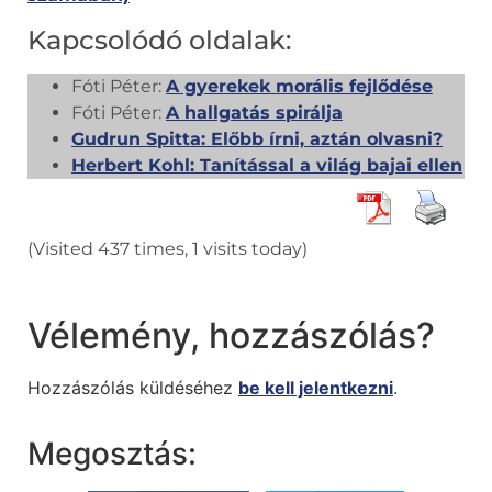
Kapcsolódó oldalak:
Fóti Péter:
A gyerekek morális fejlődése
Fóti Péter:
A hallgatás spirálja
Gudrun Spitta: Előbb írni, aztán olvasni?
Herbert Kohl: Tanítással a világ bajai ellen
(Visited 437 times, 1 visits today)
Vélemény, hozzászólás?
Hozzászólás küldéséhez
be kell jelentkezni
.
Megosztás: