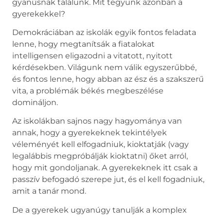
gyanúsnak találunk. Mit tegyünk azonban a
gyerekekkel?
Demokráciában az iskolák egyik fontos feladata
lenne, hogy megtanítsák a fiatalokat
intelligensen eligazodni a vitatott, nyitott
kérdésekben. Világunk nem válik egyszerűbbé,
és fontos lenne, hogy abban az ész és a szakszerű
vita, a problémák békés megbeszélése
domináljon.
Az iskolákban sajnos nagy hagyománya van
annak, hogy a gyerekeknek tekintélyek
véleményét kell elfogadniuk, kioktatják (vagy
legalábbis megpróbálják kioktatni) őket arról,
hogy mit gondoljanak. A gyerekeknek itt csak a
passzív befogadó szerepe jut, és el kell fogadniuk,
amit a tanár mond.
De a gyerekek ugyanúgy tanulják a komplex