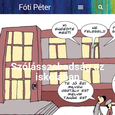
Szólásszabadság az
iskolában