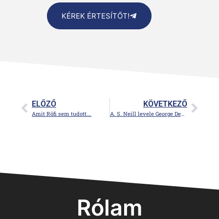
KÉREK ÉRTESÍTŐT!
ELŐZŐ
KÖVETKEZŐ
Amit Röfi sem tudott….
A. S. Neill levele George Dennisonhoz
Rólam