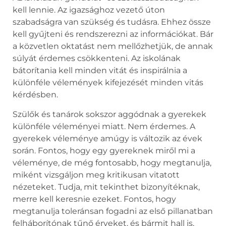
kell lennie. Az igazsághoz vezető úton
szabadságra van szükség és tudásra. Ehhez össze
kell gyűjteni és rendszerezni az információkat. Bár
a közvetlen oktatást nem mellőzhetjük, de annak
súlyát érdemes csökkenteni. Az iskolának
bátorítania kell minden vitát és inspirálnia a
különféle vélemények kifejezését minden vitás
kérdésben.
Szülők és tanárok sokszor aggódnak a gyerekek
különféle véleményei miatt. Nem érdemes. A
gyerekek véleménye amúgy is változik az évek
során. Fontos, hogy egy gyereknek miről mi a
véleménye, de még fontosabb, hogy megtanulja,
miként vizsgáljon meg kritikusan vitatott
nézeteket. Tudja, mit tekinthet bizonyítéknak,
merre kell keresnie ezeket. Fontos, hogy
megtanulja toleránsan fogadni az első pillanatban
felháborítónak tűnő érveket, és bármit hall is,